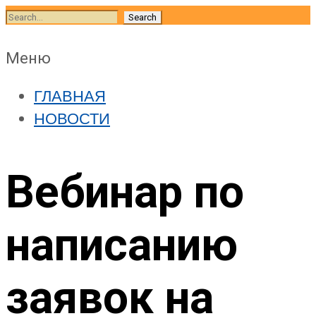
Skip
Search
to
for:
content
Skip
Меню
to
ГЛАВНАЯ
content
НОВОСТИ
Вебинар по
написанию
заявок на