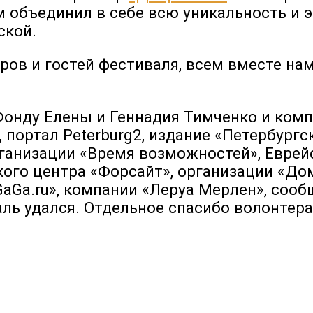
 объединил в себе всю уникальность и 
нской.
ров и гостей фестиваля, всем вместе на
Фонду Елены и Геннадия Тимченко и комп
портал Peterburg2, издание «Петербургск
рганизации «Время возможностей», Евре
кого центра «Форсайт», организации «До
aGa.ru», компании «Леруа Мерлен», сооб
ль удался. Отдельное спасибо волонтера