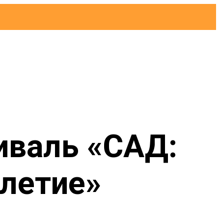
иваль «САД:
олетие»