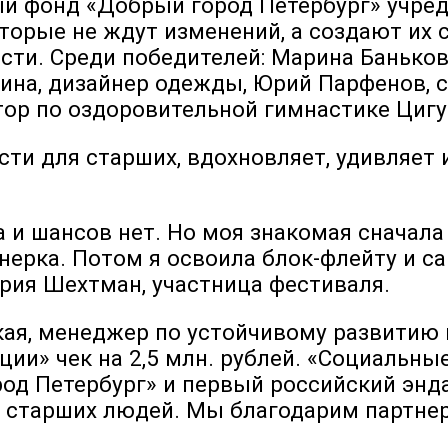
й фонд «Добрый город Петербург» учреди
оторые не ждут изменений, а создают их
сти. Среди победителей: Марина Баньков
кина, дизайнер одежды, Юрий Парфенов, 
тор по оздоровительной гимнастике Циг
 для старших, вдохновляет, удивляет и 
а и шансов нет. Но моя знакомая сначала
ерка. Потом я освоила блок-флейту и са
рия Шехтман, участница фестиваля.
ая, менеджер по устойчивому развитию 
ции» чек на
2,5 млн. рублей. «Социальны
од Петербург» и первый российский энд
старших людей. Мы благодарим партнеро