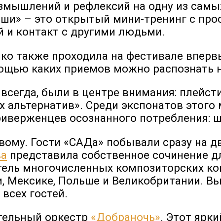
азмышлений и рефлексий на одну из сам
души» – это открытый мини-тренинг с пр
й и контакт с другими людьми.
ко также проходила на фестивале впервые
омощью каких приемов можно распознат
сегда, были в центре внимания: плейстик
х альтернатив». Среди экспонатов этого
риверженцев осознанного потребления: ш
вому. Гости «САДа» побывали сразу на дв
ва
представила собственное сочинение дл
тель многочисленных композиторских ко
, Мексике, Польше и Великобритании. В
всех гостей.
ательный оркестр
«Добраночь»
. Этот ярк