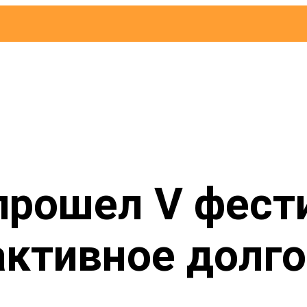
прошел V фест
активное долг