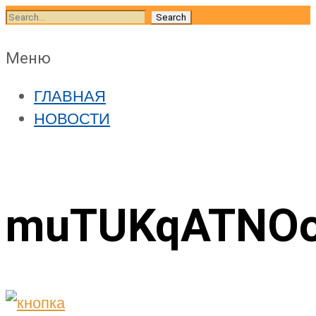
Skip
Search
to
for:
content
Skip
Меню
to
ГЛАВНАЯ
content
НОВОСТИ
muTUKqATNO