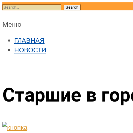
Skip
Search
to
for:
content
Skip
Меню
to
ГЛАВНАЯ
content
НОВОСТИ
Старшие в гор