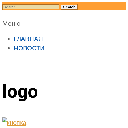
Skip
Search
to
for:
content
Skip
Меню
to
ГЛАВНАЯ
content
НОВОСТИ
logo