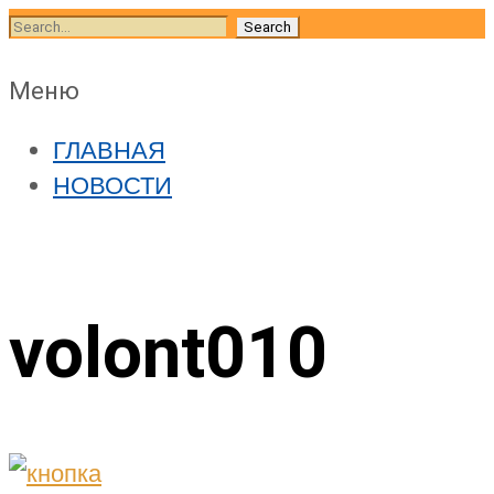
Skip
Search
to
for:
content
Skip
Меню
to
ГЛАВНАЯ
content
НОВОСТИ
volont010