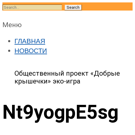
Skip
Search
to
for:
content
Skip
Меню
to
ГЛАВНАЯ
content
НОВОСТИ
Общественный проект «Добрые
крышечки» эко-игра
Nt9yogpE5sg