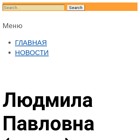
Skip
Search
to
for:
content
Skip
Меню
to
ГЛАВНАЯ
content
НОВОСТИ
Людмила
Павловна