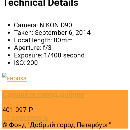
Technical Details
Camera:
NIKON D90
Taken:
September 6, 2014
Focal length:
80mm
Aperture:
f/3
Exposure:
1/400 second
ISO:
200
Сделайте город добрее
401 097 ₽
Пожертвовать
© Фонд "Добрый город Петербург"