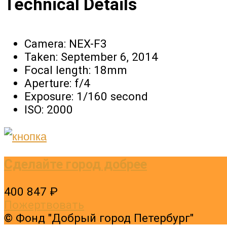
Technical Details
Camera:
NEX-F3
Taken:
September 6, 2014
Focal length:
18mm
Aperture:
f/4
Exposure:
1/160 second
ISO:
2000
Сделайте город добрее
400 847 ₽
Пожертвовать
© Фонд "Добрый город Петербург"