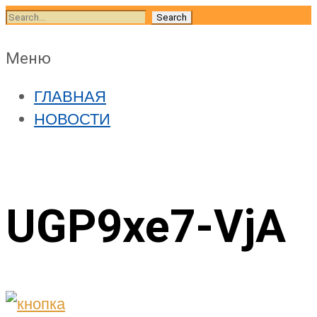
Skip
Search
to
for:
content
Skip
Меню
to
ГЛАВНАЯ
content
НОВОСТИ
UGP9xe7-VjA